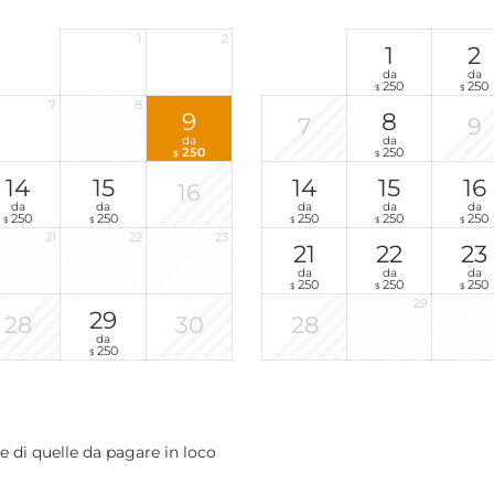
1
2
1
2
da
da
250
250
$
$
7
8
9
8
7
9
da
da
250
250
$
$
14
15
14
15
16
16
da
da
da
da
da
250
250
250
250
250
$
$
$
$
$
21
22
23
21
22
23
da
da
da
250
250
250
$
$
$
29
29
28
30
28
da
250
$
ne di quelle da pagare in loco