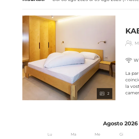
KA
M
Wi
La par
coinci
la vos
camere
2
Agosto 2026
Lu
Ma
Me
Gi