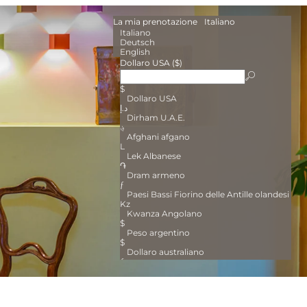
La mia prenotazione
Italiano
Italiano
Deutsch
English
Dollaro USA ($)
$
Dollaro USA
د.إ
Dirham U.A.E.
؋
Afghani afgano
L
Lek Albanese
֏
Dram armeno
ƒ
Paesi Bassi Fiorino delle Antille olandesi
Kz
Kwanza Angolano
$
Peso argentino
$
Dollaro australiano
ƒ
Fiorino arubano
₼
Manat azero
KM