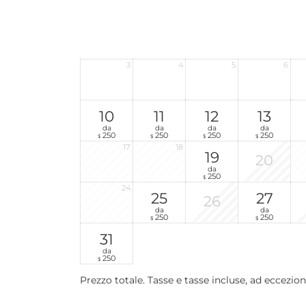
3
4
5
6
10
11
12
13
da
da
da
da
250
250
250
250
$
$
$
$
17
18
19
20
da
250
$
24
25
27
26
da
da
250
250
$
$
31
da
250
$
Prezzo totale
. Tasse e tasse incluse, ad eccezio