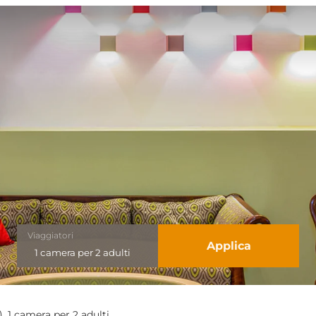
Viaggiatori
Applica
1 camera
per
2 adulti
ABARETT"
),
1 camera
per
2 adulti