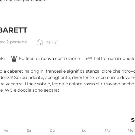
BARETT
2
ax: 2 persone
23
m
Fi
Edificio di nuova costruzione
Letto matrimonial
ola cabaret ha origini francesi e significa stanza, oltre che ritro
denza! Sorprendente, accogliente, divertente, ecco come deve es
tra vacanza. Linee sobrie, legno e colore rosso si ritrovano anche
, WC e doccia sono separati.
S
Ve
Sa
Do
Lu
Ma
Me